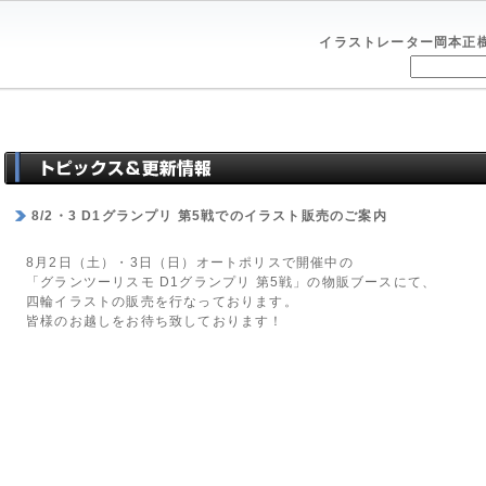
イラストレーター岡本正
8/2・3 D1グランプリ 第5戦でのイラスト販売のご案内
8月2日（土）・3日（日）オートポリスで開催中の
「グランツーリスモ D1グランプリ 第5戦」の物販ブースにて、
四輪イラストの販売を行なっております。
皆様のお越しをお待ち致しております！